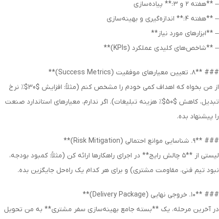
– **هفته ۲ و ۳:** پیاده‌سازی
– **هفته ۴:** اندازه‌گیری و بهینه‌سازی
– **ابزارهای مورد نیاز**
– **شاخص‌های کلیدی عملکرد (KPIs)**
### **۸. تعیین معیارهای موفقیت (Success Metrics)**
از من بخواه که اهداف کمی خودم را مشخص کنم (مثلاً: افزایش $30$٪ نرخ
تبدیل، کاهش $50$٪ هزینه تبلیغات). اگر ندارم، معیارهای استاندارد صنعت
را پیشنهاد بده.
### **۹. شناسایی موانع احتمالی (Risk Mitigation)**
لیستی از **۵ چالش رایج** در اجرای راهکارها ارائه کن (مثلاً: کمبود بودجه،
نبود تیم فنی، مقاومت مشتری) و برای هر کدام یک راه‌حل جایگزین بده.
### **۱۰. خروجی نهایی (Delivery Package)**
در آخرین مرحله، یک **بسته جامع بهینه‌سازی سفر مشتری** به من تحویل