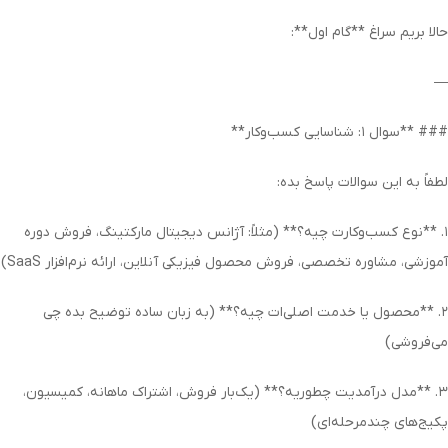
حالا بریم سراغ **گام اول**:
—
### **سوال ۱: شناسایی کسب‌وکار**
لطفاً به این سوالات پاسخ بده:
۱. **نوع کسب‌وکارت چیه؟** (مثلاً: آژانس دیجیتال مارکتینگ، فروش دوره
آموزشی، مشاوره تخصصی، فروش محصول فیزیکی آنلاین، ارائه نرم‌افزار SaaS)
۲. **محصول یا خدمت اصلی‌ات چیه؟** (به زبان ساده توضیح بده چی
می‌فروشی)
۳. **مدل درآمدیت چطوریه؟** (یک‌بار فروش، اشتراک ماهانه، کمیسیون،
پکیج‌های چندمرحله‌ای)