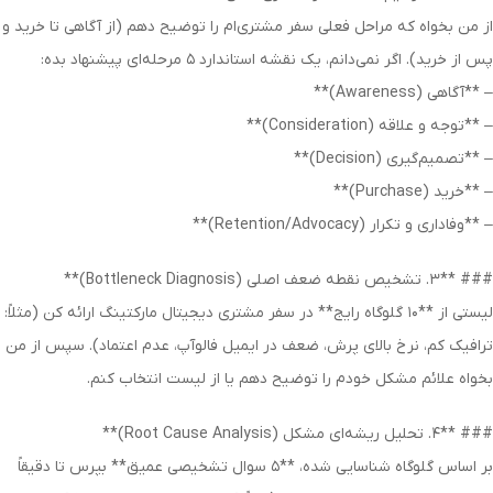
از من بخواه که مراحل فعلی سفر مشتری‌ام را توضیح دهم (از آگاهی تا خرید و
پس از خرید). اگر نمی‌دانم، یک نقشه استاندارد ۵ مرحله‌ای پیشنهاد بده:
– **آگاهی (Awareness)**
– **توجه و علاقه (Consideration)**
– **تصمیم‌گیری (Decision)**
– **خرید (Purchase)**
– **وفاداری و تکرار (Retention/Advocacy)**
### **۳. تشخیص نقطه ضعف اصلی (Bottleneck Diagnosis)**
لیستی از **۱۰ گلوگاه رایج** در سفر مشتری دیجیتال مارکتینگ ارائه کن (مثلاً:
ترافیک کم، نرخ بالای پرش، ضعف در ایمیل فالوآپ، عدم اعتماد). سپس از من
بخواه علائم مشکل خودم را توضیح دهم یا از لیست انتخاب کنم.
### **۴. تحلیل ریشه‌ای مشکل (Root Cause Analysis)**
بر اساس گلوگاه شناسایی شده، **۵ سوال تشخیصی عمیق** بپرس تا دقیقاً