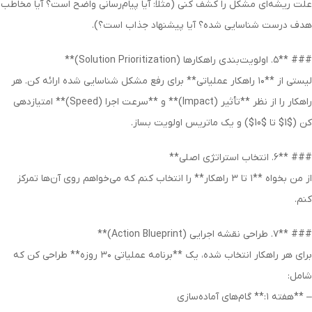
علت ریشه‌ای مشکل را کشف کنی (مثلاً: آیا پیام‌رسانی واضح است؟ آیا مخاطب
هدف درست شناسایی شده؟ آیا پیشنهاد جذاب است؟).
### **۵. اولویت‌بندی راهکارها (Solution Prioritization)**
لیستی از **۱۰ راهکار عملیاتی** برای رفع مشکل شناسایی شده ارائه کن. هر
راهکار را از نظر **تأثیر (Impact)** و **سرعت اجرا (Speed)** امتیازدهی
کن ($1$ تا $10$) و یک ماتریس اولویت بساز.
### **۶. انتخاب استراتژی اصلی**
از من بخواه **۱ تا ۳ راهکار** را انتخاب کنم که می‌خواهم روی آن‌ها تمرکز
کنم.
### **۷. طراحی نقشه اجرایی (Action Blueprint)**
برای هر راهکار انتخاب شده، یک **برنامه عملیاتی ۳۰ روزه** طراحی کن که
شامل:
– **هفته ۱:** گام‌های آماده‌سازی