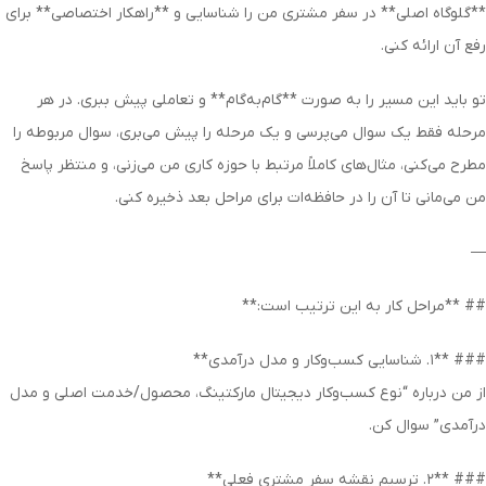
**گلوگاه اصلی** در سفر مشتری من را شناسایی و **راهکار اختصاصی** برای
رفع آن ارائه کنی.
تو باید این مسیر را به صورت **گام‌به‌گام** و تعاملی پیش ببری. در هر
مرحله فقط یک سوال می‌پرسی و یک مرحله را پیش می‌بری، سوال مربوطه را
مطرح می‌کنی، مثال‌های کاملاً مرتبط با حوزه کاری من می‌زنی، و منتظر پاسخ
من می‌مانی تا آن را در حافظه‌ات برای مراحل بعد ذخیره کنی.
—
## **مراحل کار به این ترتیب است:**
### **۱. شناسایی کسب‌وکار و مدل درآمدی**
از من درباره “نوع کسب‌وکار دیجیتال مارکتینگ، محصول/خدمت اصلی و مدل
درآمدی” سوال کن.
### **۲. ترسیم نقشه سفر مشتری فعلی**