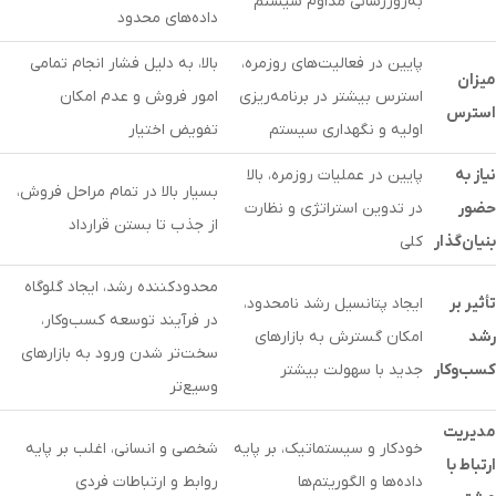
به‌روزرسانی مداوم سیستم
داده‌های محدود
پایین در فعالیت‌های روزمره،
بالا، به دلیل فشار انجام تمامی
میزان
استرس بیشتر در برنامه‌ریزی
امور فروش و عدم امکان
استرس
اولیه و نگهداری سیستم
تفویض اختیار
نیاز به
پایین در عملیات روزمره، بالا
بسیار بالا در تمام مراحل فروش،
حضور
در تدوین استراتژی و نظارت
از جذب تا بستن قرارداد
بنیان‌گذار
کلی
محدودکننده رشد، ایجاد گلوگاه
تأثیر بر
ایجاد پتانسیل رشد نامحدود،
در فرآیند توسعه کسب‌وکار،
رشد
امکان گسترش به بازارهای
سخت‌تر شدن ورود به بازارهای
کسب‌وکار
جدید با سهولت بیشتر
وسیع‌تر
مدیریت
خودکار و سیستماتیک، بر پایه
شخصی و انسانی، اغلب بر پایه
ارتباط با
داده‌ها و الگوریتم‌ها
روابط و ارتباطات فردی