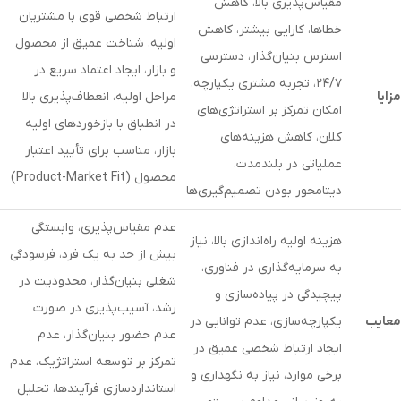
مقیاس‌پذیری بالا، کاهش
ارتباط شخصی قوی با مشتریان
خطاها، کارایی بیشتر، کاهش
اولیه، شناخت عمیق از محصول
استرس بنیان‌گذار، دسترسی
و بازار، ایجاد اعتماد سریع در
۲۴/۷، تجربه مشتری یکپارچه،
مزایا
مراحل اولیه، انعطاف‌پذیری بالا
امکان تمرکز بر استراتژی‌های
در انطباق با بازخوردهای اولیه
کلان، کاهش هزینه‌های
بازار، مناسب برای تأیید اعتبار
عملیاتی در بلندمدت،
محصول (Product-Market Fit)
دیتامحور بودن تصمیم‌گیری‌ها
عدم مقیاس‌پذیری، وابستگی
هزینه اولیه راه‌اندازی بالا، نیاز
بیش از حد به یک فرد، فرسودگی
به سرمایه‌گذاری در فناوری،
شغلی بنیان‌گذار، محدودیت در
پیچیدگی در پیاده‌سازی و
رشد، آسیب‌پذیری در صورت
معایب
یکپارچه‌سازی، عدم توانایی در
عدم حضور بنیان‌گذار، عدم
ایجاد ارتباط شخصی عمیق در
تمرکز بر توسعه استراتژیک، عدم
برخی موارد، نیاز به نگهداری و
استانداردسازی فرآیندها، تحلیل