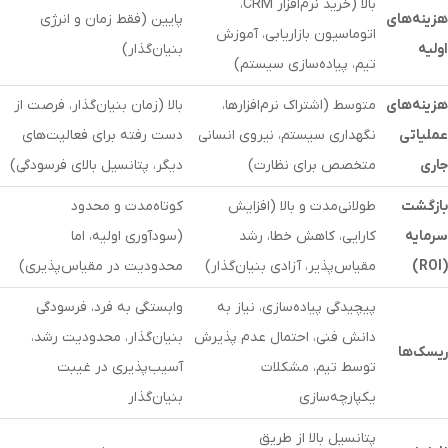
بالا (خرید نرم‌افزار CRM،
هزینه‌های
پایین (فقط زمان و انرژی
اتوماسیون بازاریابی، آموزش
اولیه
بنیان‌گذار)
تیم، پیاده‌سازی سیستم)
هزینه‌های
متوسط (اشتراک نرم‌افزارها،
بالا (زمان بنیان‌گذار، فرصت از
عملیاتی
نگهداری سیستم، نیروی انسانی
دست رفته برای فعالیت‌های
جاری
متخصص برای نظارت)
دیگر، پتانسیل بالای فرسودگی)
بازگشت
طولانی‌مدت و بالا (افزایش
کوتاه‌مدت و محدود
سرمایه
کارایی، کاهش خطا، رشد
(سودآوری اولیه، اما
(ROI)
مقیاس‌پذیر، آزادی بنیان‌گذار)
محدودیت در مقیاس‌پذیری)
پیچیدگی پیاده‌سازی، نیاز به
وابستگی به فرد، فرسودگی
دانش فنی، احتمال عدم پذیرش
بنیان‌گذار، محدودیت رشد،
ریسک‌ها
توسط تیم، مشکلات
آسیب‌پذیری در غیبت
یکپارچه‌سازی
بنیان‌گذار
پتانسیل بالا از طریق