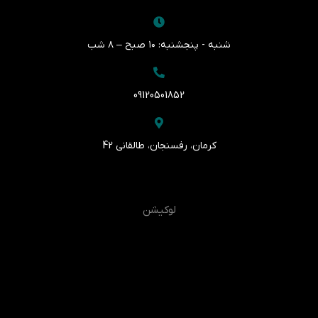
شنبه - پنجشنبه: ۱۰ صبح – ۸ شب
09120501852
کرمان، رفسنجان، طالقانی 42
لوکیشن