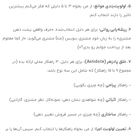
۵. اولویت‌بندی موانع:
از من بخواه ۳ تا ۵ دلیلی که فکر می‌کنم بیشترین
تاثیر را دارند انتخاب کنم.
۶. ریشه‌یابی روانی:
برای هر دلیل انتخاب‌شده، «حرف واقعی پشت ذهن
مشتری» را به زبان خودِ مشتری بنویس (مثلاً مشتری می‌گوید: «از کجا معلوم
بعد از پرداخت جوابم رو بدی؟»).
۷. خلق پادزهر (Antidote):
برای هر دلیل، ۳ راهکار عملی ارائه بده (در
مجموع ۹ تا ۱۵ راهکار) که شامل این سه نوع باشد:
– راهکار
پیامی
(چه چیزی بگویی)
– راهکار
اثباتی
(چه شواهدی نشان دهی: نمونه‌کار، نظر مشتری، گارانتی)
– راهکار
ساختاری
(چه چیزی در مسیر فروش تغییر دهی)
۸. تعیین اولویت اجرا:
از من بخواه راهکارها را انتخاب کنم، سپس آن‌ها را بر