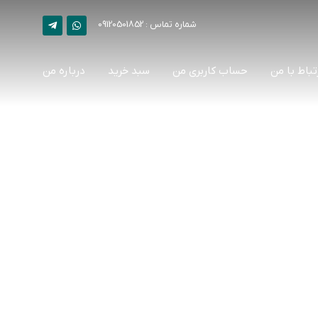
شماره تماس : 09120501852
تباط با من
حساب کاربری من
سبد خرید
درباره من