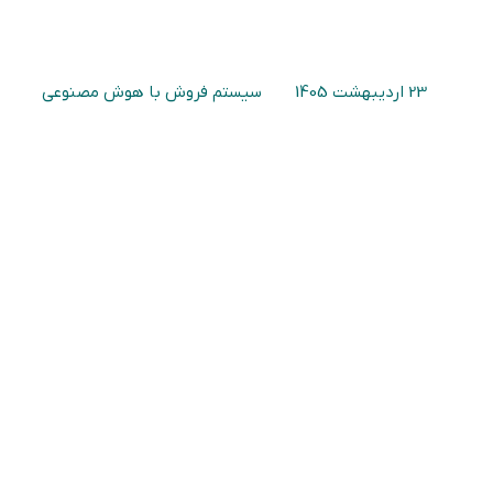
23 اردیبهشت 1405
سیستم فروش با هوش مصنوعی
طراحی سناریوی آماده کمپین فروش فوری با